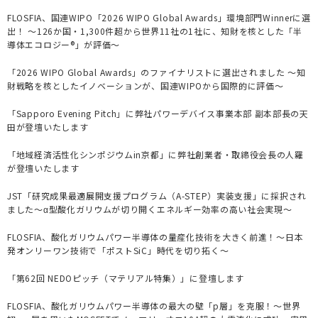
FLOSFIA、国連WIPO「2026 WIPO Global Awards」環境部門Winnerに選
出！ ～126か国・1,300件超から世界11社の1社に、知財を核とした「半
導体エコロジー®」が評価～
「2026 WIPO Global Awards」のファイナリストに選出されました ～知
財戦略を核としたイノベーションが、国連WIPOから国際的に評価～
「Sapporo Evening Pitch」に弊社パワーデバイス事業本部 副本部長の天
田が登壇いたします
「地域経済活性化シンポジウムin京都」に弊社創業者・取締役会長の人羅
が登壇いたします
JST「研究成果最適展開支援プログラム（A-STEP）実装支援」に採択され
ました～α型酸化ガリウムが切り開くエネルギー効率の高い社会実現～
FLOSFIA、酸化ガリウムパワー半導体の量産化技術を大きく前進！～日本
発オンリーワン技術で「ポストSiC」時代を切り拓く～
「第62回 NEDOピッチ（マテリアル特集）」に登壇します
FLOSFIA、酸化ガリウムパワー半導体の最大の壁「p層」を克服！～世界