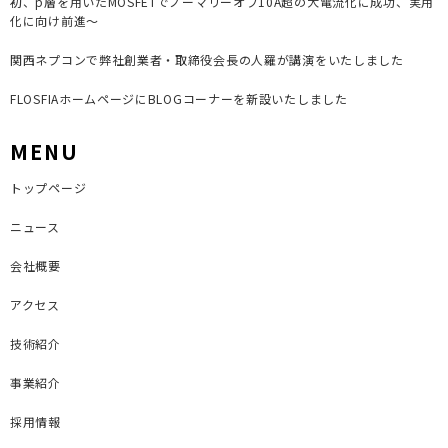
初、p層を用いたMOSFETでノーマリーオフ10A超の大電流化に成功、実用
化に向け前進～
関西ネプコンで弊社創業者・取締役会長の人羅が講演をいたしました
FLOSFIAホームページにBLOGコーナーを新設いたしました
MENU
トップページ
ニュース
会社概要
アクセス
技術紹介
事業紹介
採用情報