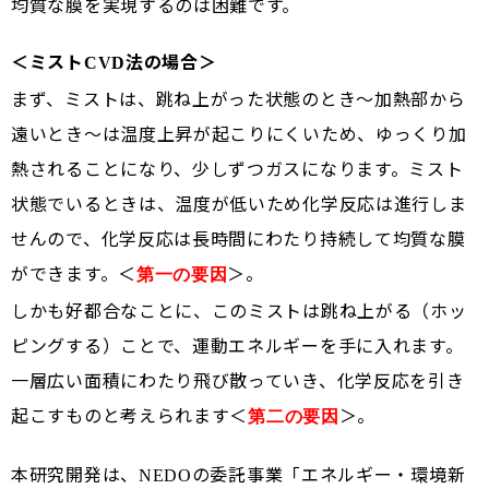
均質な膜を実現するのは困難です。
＜ミスト
法の場合＞
CVD
まず、ミストは、跳ね上がった状態のとき～加熱部から
遠いとき～は温度上昇が起こりにくいため、ゆっくり加
熱されることになり、少しずつガスになります。ミスト
状態でいるときは、温度が低いため化学反応は進行しま
せんので、化学反応は長時間にわたり持続して均質な膜
ができます。＜
＞。
第一の要因
しかも好都合なことに、このミストは跳ね上がる（ホッ
ピングする）ことで、運動エネルギーを手に入れます。
一層広い面積にわたり飛び散っていき、化学反応を引き
起こすものと考えられます＜
＞。
第二の要因
本研究開発は、
の委託事業「エネルギー・環境新
NEDO