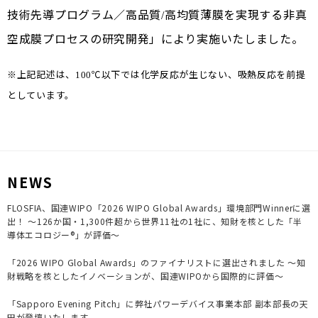
技術先導プログラム／高品質
高均質薄膜を実現する非真
/
空成膜プロセスの研究開発」により実施いたしました。
※上記記述は、
℃以下では化学反応が生じない、吸熱反応を前提
100
としています。
NEWS
FLOSFIA、国連WIPO「2026 WIPO Global Awards」環境部門Winnerに選
出！ ～126か国・1,300件超から世界11社の1社に、知財を核とした「半
導体エコロジー®」が評価～
「2026 WIPO Global Awards」のファイナリストに選出されました ～知
財戦略を核としたイノベーションが、国連WIPOから国際的に評価～
「Sapporo Evening Pitch」に弊社パワーデバイス事業本部 副本部長の天
田が登壇いたします