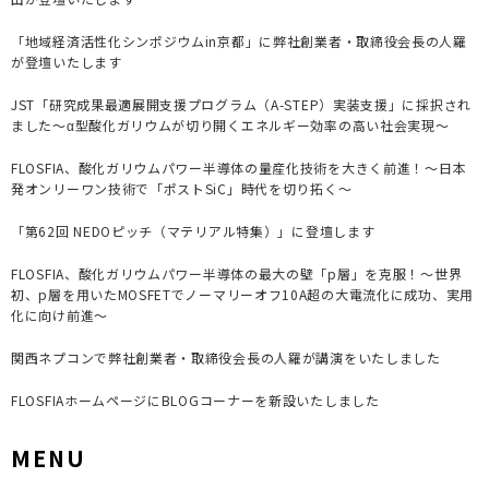
「地域経済活性化シンポジウムin京都」に弊社創業者・取締役会長の人羅
が登壇いたします
JST「研究成果最適展開支援プログラム（A-STEP）実装支援」に採択され
ました～α型酸化ガリウムが切り開くエネルギー効率の高い社会実現～
FLOSFIA、酸化ガリウムパワー半導体の量産化技術を大きく前進！～日本
発オンリーワン技術で「ポストSiC」時代を切り拓く～
「第62回 NEDOピッチ（マテリアル特集）」に登壇します
FLOSFIA、酸化ガリウムパワー半導体の最大の壁「p層」を克服！～世界
初、p層を用いたMOSFETでノーマリーオフ10A超の大電流化に成功、実用
化に向け前進～
関西ネプコンで弊社創業者・取締役会長の人羅が講演をいたしました
FLOSFIAホームページにBLOGコーナーを新設いたしました
MENU